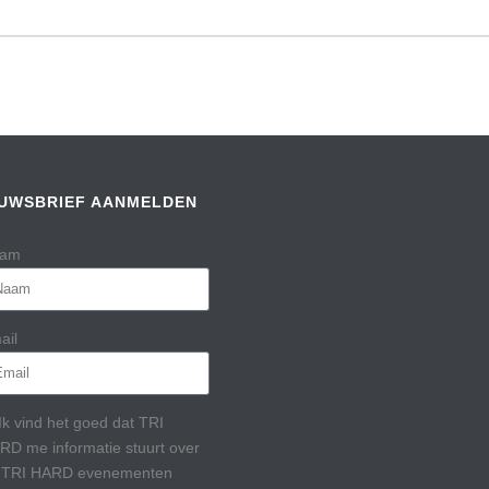
EUWSBRIEF AANMELDEN
am
ail
Ik vind het goed dat TRI
RD me informatie stuurt over
 TRI HARD evenementen