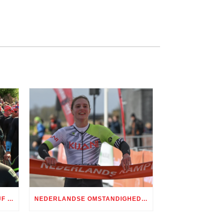
GENIETEN GEBLAZEN BIJ STIJF UITVERKOCHTE EDITIE TRI ALMERE
NEDERLANDSE OMSTANDIGHEDEN, PRACHTIGE STRIJD: SEIZOENSOPENER TRI HARD SERIES BIJ RBR / TIJDRIT ROTTERDAM SPECTACULAIR