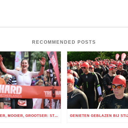
RECOMMENDED POSTS
BETER, MOOIER, GROOTSER: STIJF UITVERKOCHTE TRI AMSTERDAM GROOT SUCCES