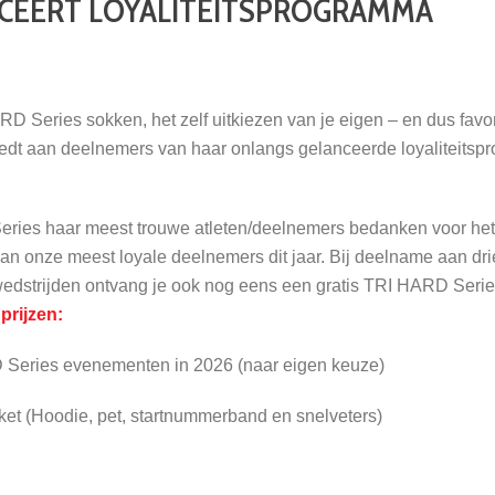
UCEERT LOYALITEITSPROGRAMMA
 Series sokken, het zelf uitkiezen van je eigen – en dus favor
edt aan deelnemers van haar onlangs gelanceerde loyaliteitspr
eries haar meest trouwe atleten/deelnemers bedanken voor het 
n onze meest loyale deelnemers dit jaar. Bij deelname aan drie
wedstrijden ontvang je ook nog eens een gratis TRI HARD Seri
prijzen:
D Series evenementen in 2026 (naar eigen keuze)
t (Hoodie, pet, startnummerband en snelveters)