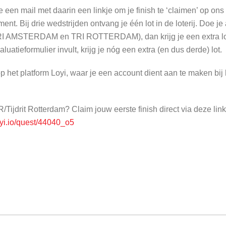
en mail met daarin een linkje om je finish te ‘claimen’ op ons 
ment. Bij drie wedstrijden ontvang je één lot in de loterij. Doe 
I AMSTERDAM en TRI ROTTERDAM), dan krijg je een extra lot a
atieformulier invult, krijg je nóg een extra (en dus derde) lot.
 het platform Loyi, waar je een account dient aan te maken bij 
R/Tijdrit Rotterdam? Claim jouw eerste finish direct via deze lin
loyi.io/quest/44040_o5