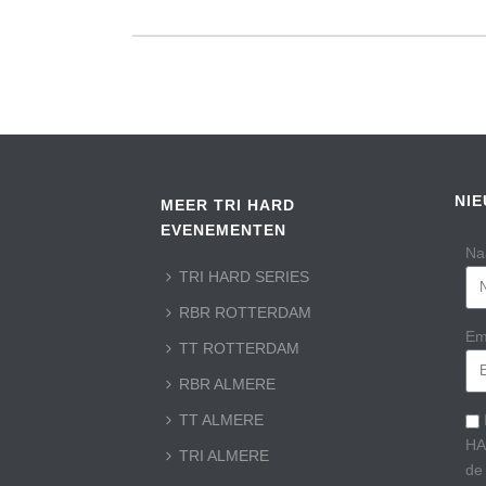
NI
MEER TRI HARD
EVENEMENTEN
Na
TRI HARD SERIES
RBR ROTTERDAM
Em
TT ROTTERDAM
RBR ALMERE
TT ALMERE
HA
TRI ALMERE
de