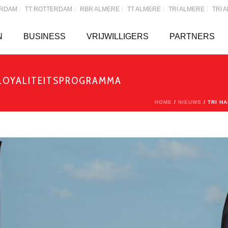
ERDAM
TT ROTTERDAM
RBR ALMERE
TT ALMERE
TRI ALMERE
TRI 
N
BUSINESS
VRIJWILLIGERS
PARTNERS
 LOYALITEITSPROGRAMMA
HOME
/
NIEUWS
/ TRI H