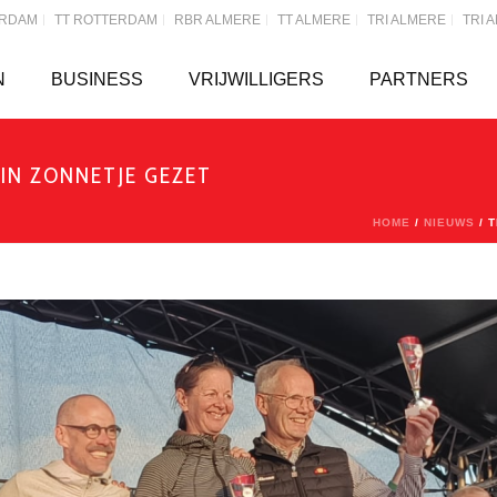
ERDAM
TT ROTTERDAM
RBR ALMERE
TT ALMERE
TRI ALMERE
TRI 
N
BUSINESS
VRIJWILLIGERS
PARTNERS
IN ZONNETJE GEZET
HOME
/
NIEUWS
/ 