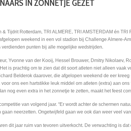
NAARS IN ZONNETJE GEZET
un & Tijdrit Rotterdam, TRI ALMERE, TRI AMSTERDAM én TRI 
gelopen weekend in een vol stadion bij Challenge Almere-Ams
 verdienden punten bij alle mogelijke wedstrijden.
ur, Yvonne van der Kooij, Hessel Brouwer, Dmitry Nikolaev, R
Het is prachtig om te zien dat dit soort atleten niet alleen vaa
 Richard Belderok daarover, die afgelopen weekend de eer kree
or ons een hartstikke leuk middel om atleten (extra) aan ons te
 dan nog even extra in het zonnetje te zetten, maakt het feest com
 competitie van volgend jaar. “Er wordt achter de schermen natu
 gaan neerzetten. Ongetwijfeld gaan we ook dan weer veel van 
 jaar ruim van tevoren uitverkocht. De verwachting is dat di