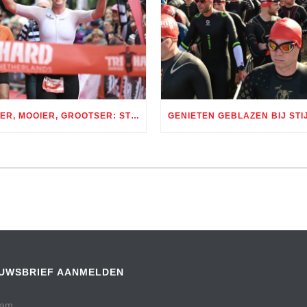
BETER, MOOIER, GROOTSER: STIJF UITVERKOCHTE TRI AMSTERDAM GROOT SUCCES
EUWSBRIEF AANMELDEN
am