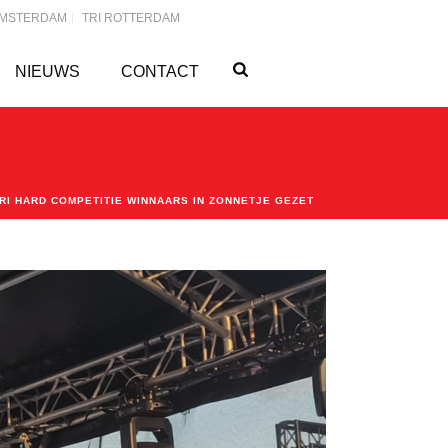
AMSTERDAM
TRI ROTTERDAM
NIEUWS
CONTACT
TRI HARD COMPETITIE WINNAARS IN ZONNETJE GEZET