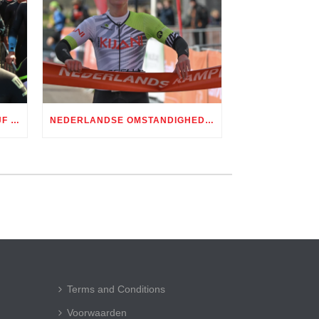
GENIETEN GEBLAZEN BIJ STIJF UITVERKOCHTE EDITIE TRI ALMERE
NEDERLANDSE OMSTANDIGHEDEN, PRACHTIGE STRIJD: SEIZOENSOPENER TRI HARD SERIES BIJ RBR / TIJDRIT ROTTERDAM SPECTACULAIR
Terms and Conditions
Voorwaarden