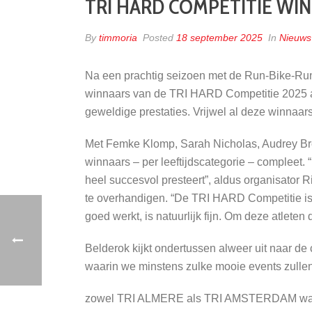
TRI HARD COMPETITIE WIN
By
timmoria
Posted
18 september 2025
In
Nieuws
Na een prachtig seizoen met de Run-Bike-R
winnaars van de TRI HARD Competitie 2025 af
geweldige prestaties. Vrijwel al deze winnaars
Met Femke Klomp, Sarah Nicholas, Audrey Bre
winnaars – per leeftijdscategorie – compleet. “
heel succesvol presteert”, aldus organisator
te overhandigen. “De TRI HARD Competitie is vo
goed werkt, is natuurlijk fijn. Om deze atleten
Belderok kijkt ondertussen alweer uit naar de
waarin we minstens zulke mooie events zullen
zowel TRI ALMERE als TRI AMSTERDAM waren dit