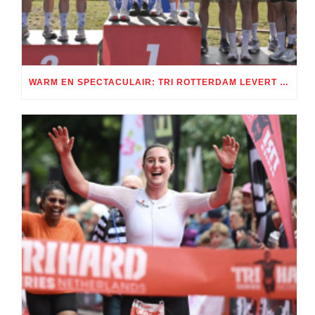
WARM EN SPECTACULAIR: TRI ROTTERDAM LEVERT TWEE DAGEN TRIATHLONSPEKTAKEL