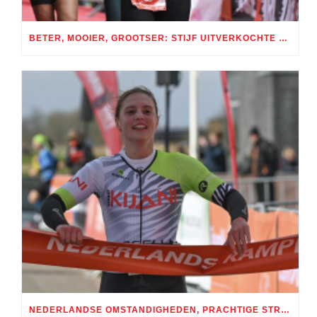
BETER, MOOIER, GROOTSER: STIJF UITVERKOCHTE TRI AMSTERDAM GROOT SUCCES
NEDERLANDSE OMSTANDIGHEDEN, PRACHTIGE STRIJD: SEIZOENSOPENER TRI HARD SERIES BIJ RBR / TIJDRIT ROTTERDAM SPECTACULAIR