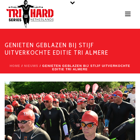
GENIETEN GEBLAZEN BIJ STIJF
UITVERKOCHTE EDITIE TRI ALMERE
HOME
/
NIEUWS
/ GENIETEN GEBLAZEN BIJ STIJF UITVERKOCHTE
EDITIE TRI ALMERE