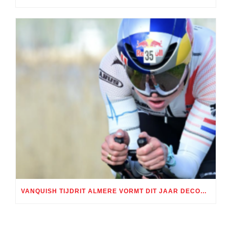
VANQUISH TIJDRIT ALMERE VORMT DIT JAAR DECOR WFN NK TIJDRIJDEN