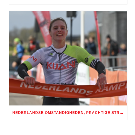
NEDERLANDSE OMSTANDIGHEDEN, PRACHTIGE STRIJD: SEIZOENSOPENER TRI HARD SERIES BIJ RBR / TIJDRIT ROTTERDAM SPECTACULAIR