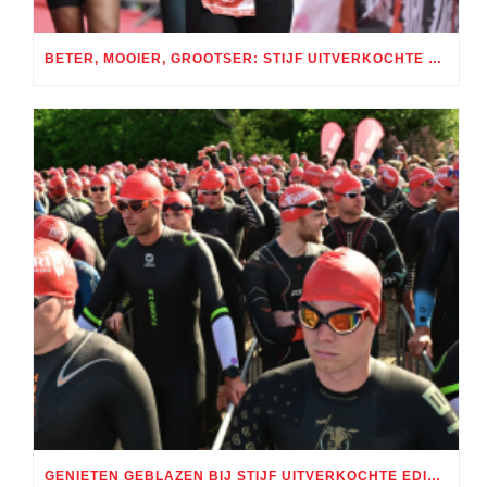
BETER, MOOIER, GROOTSER: STIJF UITVERKOCHTE TRI AMSTERDAM GROOT SUCCES
GENIETEN GEBLAZEN BIJ STIJF UITVERKOCHTE EDITIE TRI ALMERE