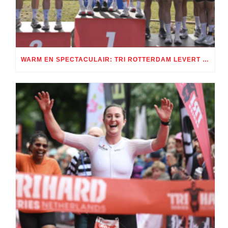
WARM EN SPECTACULAIR: TRI ROTTERDAM LEVERT TWEE DAGEN TRIATHLONSPEKTAKEL