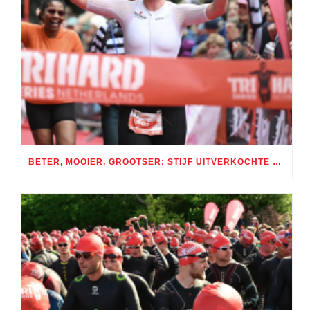
BETER, MOOIER, GROOTSER: STIJF UITVERKOCHTE TRI AMSTERDAM GROOT SUCCES