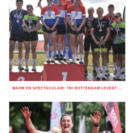
WARM EN SPECTACULAIR: TRI ROTTERDAM LEVERT TWEE DAGEN TRIATHLONSPEKTAKEL