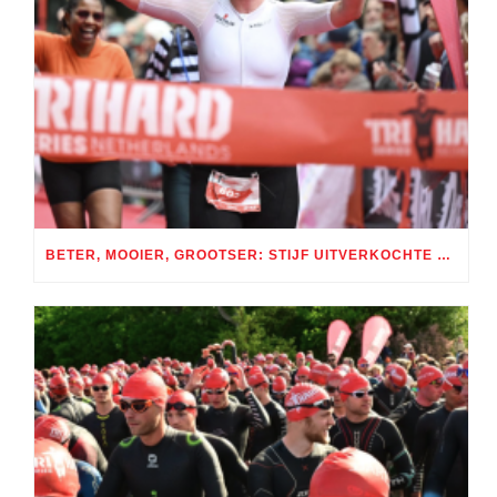
BETER, MOOIER, GROOTSER: STIJF UITVERKOCHTE TRI AMSTERDAM GROOT SUCCES