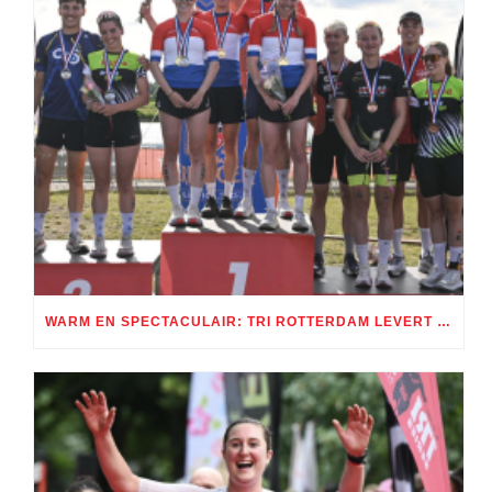
WARM EN SPECTACULAIR: TRI ROTTERDAM LEVERT TWEE DAGEN TRIATHLONSPEKTAKEL